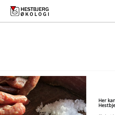
Skip
to
content
Her kan du købe
Hestbje