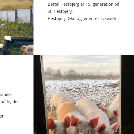
Bertel Hestbjerg er 15. generation på
St. Hestbjerg.
Hestbjerg Økologi er vores livsværk.
handler
 måde, der
e
or