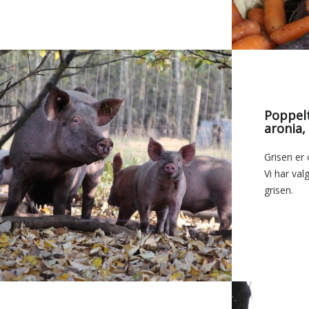
Poppeltræer, mirabel,
aronia,
Grisen er 
Vi har valg
grisen.