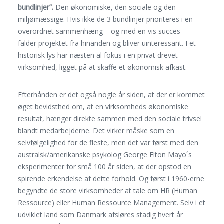
bundlinjer”.
Den økonomiske, den sociale og den
miljømæssige. Hvis ikke de 3 bundlinjer prioriteres i en
overordnet sammenhæng – og med en vis succes –
falder projektet fra hinanden og bliver uinteressant. I et
historisk lys har næsten al fokus i en privat drevet
virksomhed, ligget på at skaffe et økonomisk afkast.
Efterhånden er det også nogle år siden, at der er kommet
øget bevidsthed om, at en virksomheds økonomiske
resultat, hænger direkte sammen med den sociale trivsel
blandt medarbejderne. Det virker måske som en
selvfølgelighed for de fleste, men det var først med den
australsk/amerikanske psykolog George Elton Mayo´s
eksperimenter for små 100 år siden, at der opstod en
spirende erkendelse af dette forhold. Og først i 1960-erne
begyndte de store virksomheder at tale om HR (Human
Ressource) eller Human Ressource Management. Selv i et
udviklet land som Danmark afsløres stadig hvert år