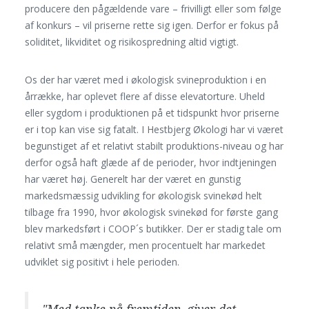
producere den pågældende vare – frivilligt eller som følge
af konkurs – vil priserne rette sig igen. Derfor er fokus på
soliditet, likviditet og risikospredning altid vigtigt.
Os der har været med i økologisk svineproduktion i en
årrække, har oplevet flere af disse elevatorture. Uheld
eller sygdom i produktionen på et tidspunkt hvor priserne
er i top kan vise sig fatalt. I Hestbjerg Økologi har vi været
begunstiget af et relativt stabilt produktions-niveau og har
derfor også haft glæde af de perioder, hvor indtjeningen
har været høj. Generelt har der været en gunstig
markedsmæssig udvikling for økologisk svinekød helt
tilbage fra 1990, hvor økologisk svinekød for første gang
blev markedsført i COOP´s butikker. Der er stadig tale om
relativt små mængder, men procentuelt har markedet
udviklet sig positivt i hele perioden.