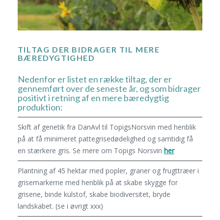
TILTAG DER BIDRAGER TIL MERE
BÆREDYGTIGHED
Nedenfor er listet en række tiltag, der er
gennemført over de seneste år, og som bidrager
positivt i retning af en mere bæredygtig
produktion:
Skift af genetik fra DanAvl til TopigsNorsvin med henblik
på at få minimeret pattegrisedødelighed og samtidig få
en stærkere gris. Se mere om Topigs Norsvin
her
Plantning af 45 hektar med popler, graner og frugttræer i
grisemarkerne med henblik på at skabe skygge for
grisene, binde kulstof, skabe biodiversitet, bryde
landskabet. (se i øvrigt xxx)