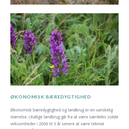
ØKONOMISK BÆREDYGTIGHED
Økonomisk bæredygtighed og landbrug er en vanskelig
størrelse. Utallige landbrug gik fra at være særdeles solide
virksomheder i 2006 til 3 år senere at være teknisk