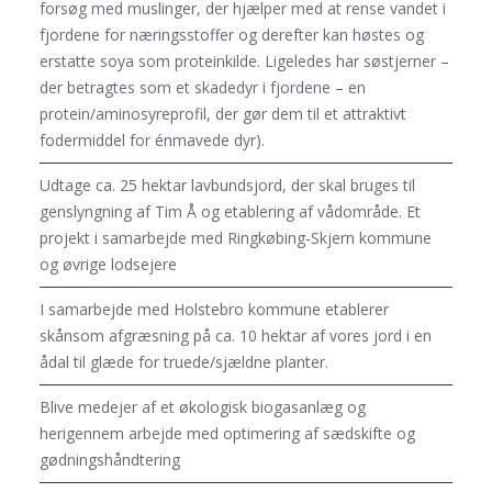
forsøg med muslinger, der hjælper med at rense vandet i
fjordene for næringsstoffer og derefter kan høstes og
erstatte soya som proteinkilde. Ligeledes har søstjerner –
der betragtes som et skadedyr i fjordene – en
protein/aminosyreprofil, der gør dem til et attraktivt
fodermiddel for énmavede dyr).
Udtage ca. 25 hektar lavbundsjord, der skal bruges til
genslyngning af Tim Å og etablering af vådområde. Et
projekt i samarbejde med Ringkøbing-Skjern kommune
og øvrige lodsejere
I samarbejde med Holstebro kommune etablerer
skånsom afgræsning på ca. 10 hektar af vores jord i en
ådal til glæde for truede/sjældne planter.
Blive medejer af et økologisk biogasanlæg og
herigennem arbejde med optimering af sædskifte og
gødningshåndtering