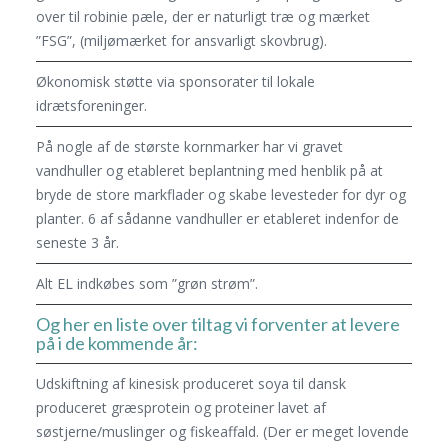
over til robinie pæle, der er naturligt træ og mærket
”FSG”, (miljømærket for ansvarligt skovbrug).
Økonomisk støtte via sponsorater til lokale
idrætsforeninger.
På nogle af de største kornmarker har vi gravet
vandhuller og etableret beplantning med henblik på at
bryde de store markflader og skabe levesteder for dyr og
planter. 6 af sådanne vandhuller er etableret indenfor de
seneste 3 år.
Alt EL indkøbes som ”grøn strøm”.
Og her en liste over tiltag vi forventer at levere
på i de kommende år:
Udskiftning af kinesisk produceret soya til dansk
produceret græsprotein og proteiner lavet af
søstjerne/muslinger og fiskeaffald. (Der er meget lovende