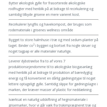
Bytter økologisk gylle for frasorterede økologiske
rodfrugter med henblik på at bidrage til recirkulering og
samtidig tilbyde grisene en mere varieret kost.
Recirkulerer lyngflis og havekompost, der bruges som
rodemateriale i grisenes wellness område
Bygget to store halmhuse i træ og med sedum-planter på
2
taget. Binder co
i byggeri og bortset fra nogle skruer og
noget tagpap er alle materialer naturlige.
Leverer dybstrøelse fra to af vores 7
produktionsejendomme til to økologiske biogasanlæg
med henblik på at bidrage til produktion af bæredygtig
energi og få konverteret en dårlig gødningstype til noget
lettere optageligt gylle. Samtidig slippe for gødningslagre i
marken, der kræver masser af plastic for neddækning.
Iværksat en naturlig udskiftning af hegnsmateriale i
grisemarker, hvor vi går væk fra trykimprægneret træ og