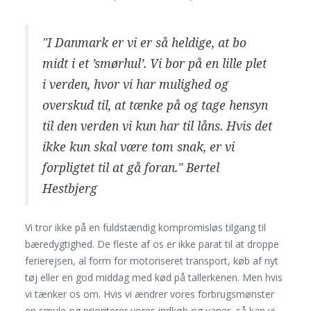
"I Danmark er vi er så heldige, at bo
midt i et ’smørhul’. Vi bor på en lille plet
i verden, hvor vi har mulighed og
overskud til, at tænke på og tage hensyn
til den verden vi kun har til låns. Hvis det
ikke kun skal være tom snak, er vi
forpligtet til at gå foran." Bertel
Hestbjerg
Vi tror ikke på en fuldstændig kompromisløs tilgang til
bæredygtighed. De fleste af os er ikke parat til at droppe
ferierejsen, al form for motoriseret transport, køb af nyt
tøj eller en god middag med kød på tallerkenen. Men hvis
vi tænker os om. Hvis vi ændrer vores forbrugsmønster
en smule og prioriterer vores indkøb og vaner, så kan vi