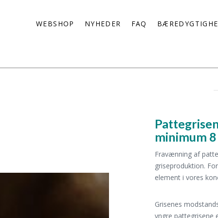
WEBSHOP
NYHEDER
FAQ
BÆREDYGTIGH
Pattegrise
minimum 8
Fravænning af patt
griseproduktion. Fo
element i vores kon
Grisenes modstandsk
yngre pattegrisene 