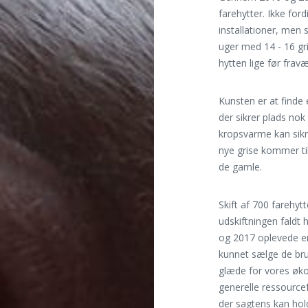
farehytter. Ikke for
installationer, men
uger med 14 - 16 gri
hytten lige før frav
Kunsten er at finde 
der sikrer plads nok
kropsvarme kan sikr
nye grise kommer til
de gamle.
Skift af 700 farehyt
udskiftningen faldt
og 2017 oplevede en 
kunnet sælge de brug
glæde for vores øk
generelle ressourcef
der sagtens kan hol