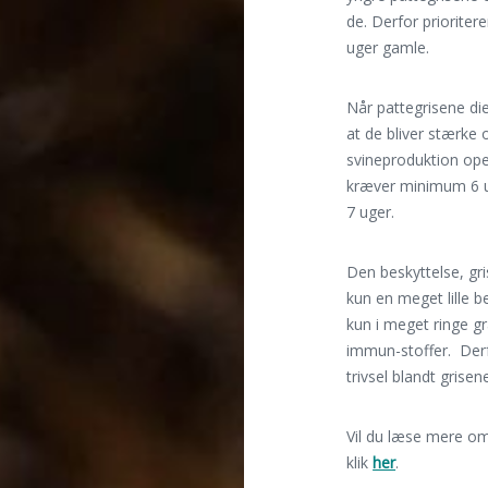
de. Derfor prioriter
uger gamle.
Når pattegrisene di
at de bliver stærk
svineproduktion ope
kræver minimum 6 u
7 uger.
Den beskyttelse, gr
kun en meget lille b
kun i meget ringe gr
immun-stoffer. Derf
trivsel blandt grise
Vil du læse mere o
klik
her
.