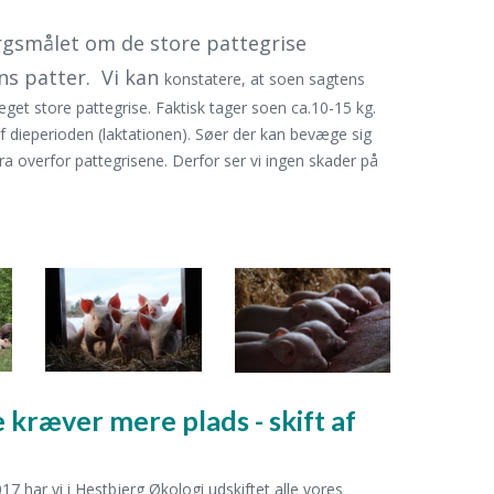
ørgsmålet om de store pattegrise
s patter.
Vi kan
konstatere, at soen sagtens
eget store pattegrise. Faktisk tager soen ca.10-15 kg.
af dieperioden (laktationen). Søer der kan bevæge sig
 fra overfor pattegrisene. Derfor ser vi ingen skader på
e kræver mere plads - skift af
 har vi i Hestbjerg Økologi udskiftet alle vores