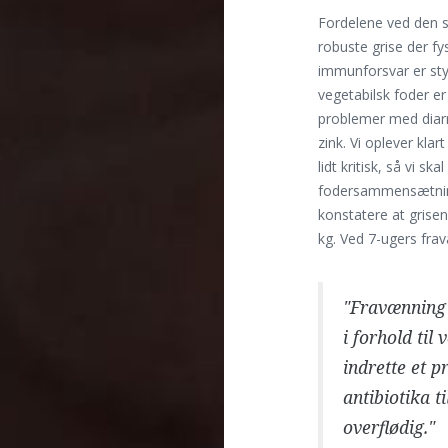
Fordelene ved den s
robuste grise der fy
immunforsvar er sty
vegetabilsk foder er
problemer med diarr
zink. Vi oplever kla
lidt kritisk, så vi
fodersammensætning
konstatere at grise
kg. Ved 7-ugers fra
"Fravænning 
i forhold ti
indrette et 
antibiotika t
overflødig."