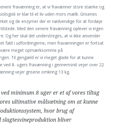
enere fravænning er, at vi fravænner store stærke og
siologisk er klar til et liv uden mors mælk. Grisenes
rket og de enzymer der er nødvendige for at fordøje
 tilstede. Med den senere fravænning oplever vi ingen
e. Og her skal det understreges, at vi ikke anvender
rt et fald i udfordringerne, men fravænningen er fortsat
 skal være meget opmærksomme på
en. Til gengæld er vi meget glade for at kunne
ne ved 8- ugers fravænning i gennemsnit vejer over 22
vænning vejer grisene omkring 13 kg.
ved minimum 8 uger er et af vores tiltag
l vores ultimative målsætning om at kunne
produktionssystem, hvor brug af
il slagtesvineproduktion bliver