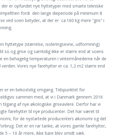
di der er opfundet nye hyttetyper med smarte tekniske
 simpelthen fordi den lange dieperiode på minimum 8
se ved soen betyder, at der er ca.160 kg mere ”gris” i
ænning.
en hyttetype (størrelse, isoleringsevne, udformning)
 til so og grise og samtidig ikke er større end at soens
e en behagelig temperaturen i vintermånederne når de
 verden. Vores nye farehytter er ca. 1,2 m2 større end
ter er en bekostelig omgang. Tidspunktet for
 heldigvis sammen med, at vi i Danmark gennem 2016
tilgang af nye økologiske griseavlere. Derfor har vi
te farehytter til nye producenter. Det har været til
onomi, for de nystartede producenters økonomi og det
orbrug. Det er en rar tanke, at vores gamle farehytter,
de 5 – 10 år mere, ikke bare blev smidt væk.