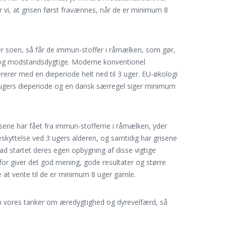
er vi, at grisen først fravænnes, når de er minimum 8
er soen, så får de immun-stoffer i råmælken, som gør,
e og modstandsdygtige. Moderne konventionel
rerer med en dieperiode helt ned til 3 uger. EU-økologi
gers dieperiode og en dansk særregel siger minimum
isene har fået fra immun-stofferne i råmælken, yder
eskyttelse ved 3 ugers alderen, og samtidig har grisene
ad startet deres egen opbygning af disse vigtige
or giver det god mening, gode resultater og større
ne at vente til de er minimum 8 uger gamle.
m vores tanker om æredygtighed og dyrevelfærd, så