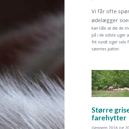
Vi får ofte sp
ødelægger soen
kan tåle at die de m
på i de sidste uger 
frit rundt siger selv
søernes patter.
Større gris
farehytter
Gennem 2016 og 2017