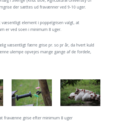
rsøg i Sverige (Knut Boe, Agricultural University of
amgrise der sættes ud fravænner ved 9-10 uger.
 væsentligt element i poppelgrisen valgt, at
um er ved soen i minimum 8 uger.
lig væsentligt færre grise pr. so pr år, da hvert kuld
 Denne ulempe opvejes mange gange af de fordele,
at fravænne grise efter minimum 8 uger