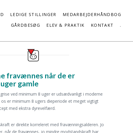
ED
LEDIGE STILLINGER
MEDARBEJDERHÅNDBOG
GÅRDBESØG
ELEV & PRAKTIK
KONTAKT
.
ne fravænnes når de er
 uger gamle
egrise ved minimum 8 uger er udsædvanligt i moderne
r os er minimum 8 ugers dieperiode et meget vigtigt
cept med ekstra dyrevelfærd.
raft er direkte korreleret med fravænningsalderen. Jo
er, når de fravænnes, jo mindre modstandskraft har