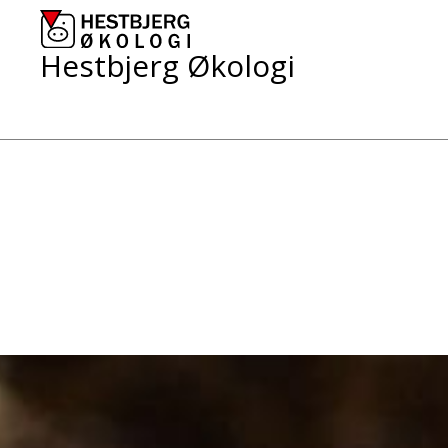
Skip
to
content
Hestbjerg Økologi