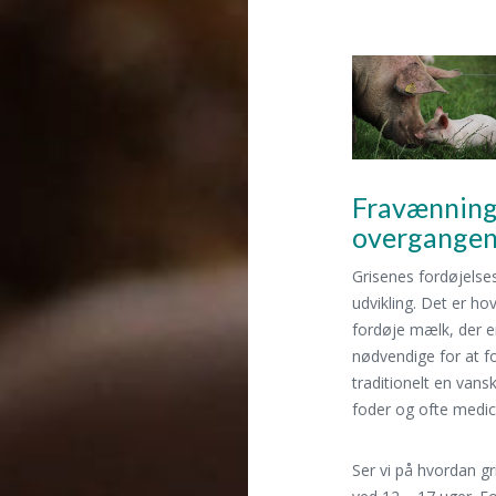
Fravænning 
overgangen 
Grisenes fordøjelse
udvikling. Det er h
fordøje mælk, der e
nødvendige for at fo
traditionelt en van
foder og ofte medic
Ser vi på hvordan gr