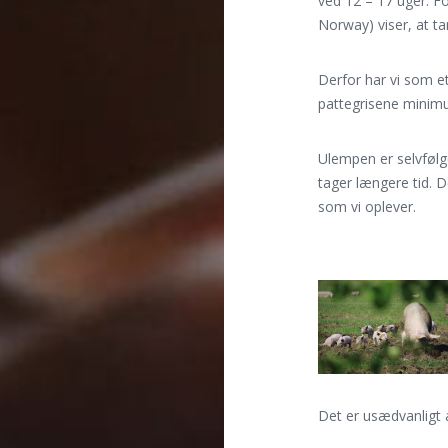
ved 12 – 17 uger. Fo
Norway) viser, at t
Derfor har vi som et
pattegrisene minim
Ulempen er selvfølge
tager længere tid.
som vi oplever.
Det er usædvanligt 