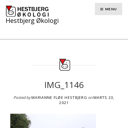
Skip
to
MENU
content
Hestbjerg Økologi
IMG_1146
Posted by
MARIANNE FLØE HESTBJERG
on
MARTS 23,
2021