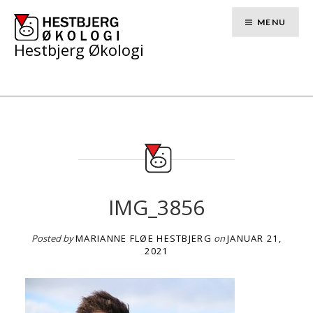
Skip
to
MENU
content
Hestbjerg Økologi
IMG_3856
Posted by
MARIANNE FLØE HESTBJERG
on
JANUAR 21,
2021