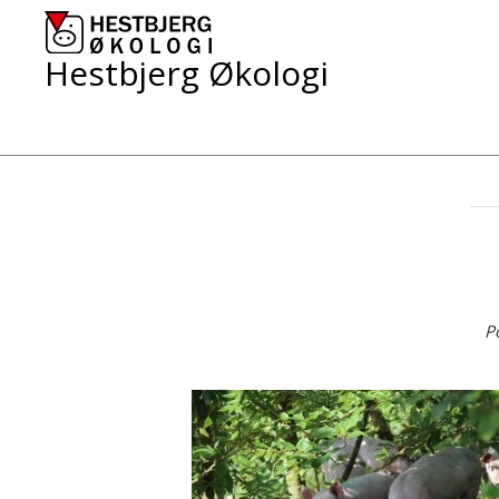
Skip
to
content
Hestbjerg Økologi
P