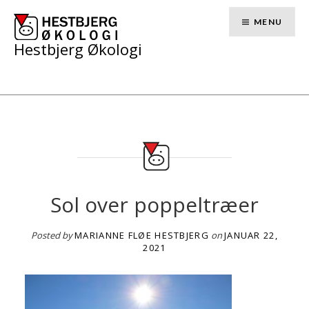
Skip
to
MENU
content
Hestbjerg Økologi
Sol over poppeltræer
Posted by
MARIANNE FLØE HESTBJERG
on
JANUAR 22,
2021