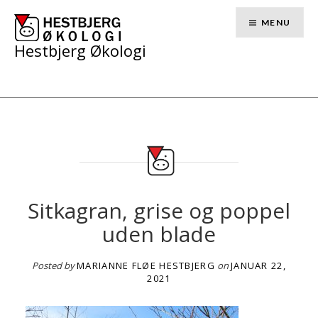
Skip
to
MENU
content
Hestbjerg Økologi
Sitkagran, grise og poppel
uden blade
Posted by
MARIANNE FLØE HESTBJERG
on
JANUAR 22,
2021