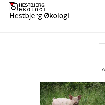
Skip
to
content
Hestbjerg Økologi
P