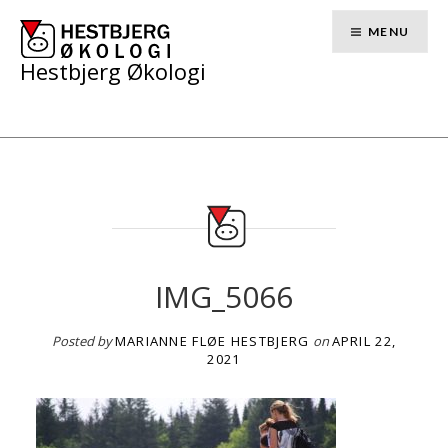
Skip
to
MENU
content
Hestbjerg Økologi
IMG_5066
Posted by
MARIANNE FLØE HESTBJERG
on
APRIL 22,
2021