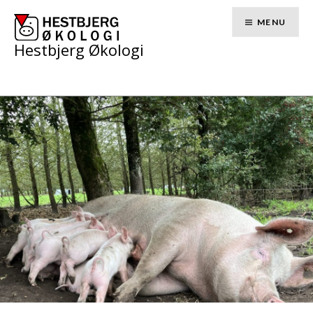
Skip
to
MENU
content
Hestbjerg Økologi