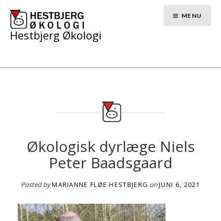
Skip
to
MENU
content
Hestbjerg Økologi
Økologisk dyrlæge Niels
Peter Baadsgaard
Posted by
MARIANNE FLØE HESTBJERG
on
JUNI 6, 2021