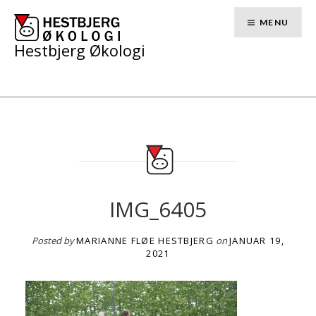
Skip
to
MENU
content
Hestbjerg Økologi
IMG_6405
Posted by
MARIANNE FLØE HESTBJERG
on
JANUAR 19,
2021