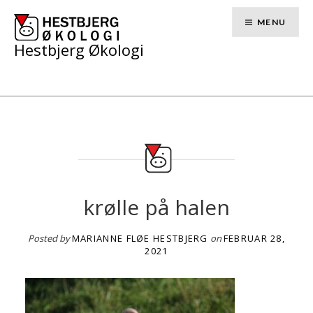
Skip
to
MENU
content
Hestbjerg Økologi
krølle på halen
Posted by
MARIANNE FLØE HESTBJERG
on
FEBRUAR 28,
2021