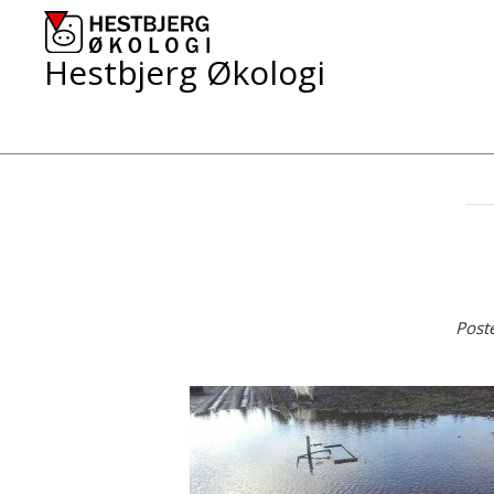
Skip
to
content
Hestbjerg Økologi
Post