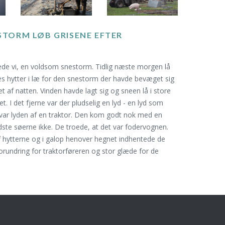
STORM LØB GRISENE EFTER
vede vi, en voldsom snestorm. Tidlig næste morgen lå
es hytter i læ for den snestorm der havde bevæget sig
et af natten. Vinden havde lagt sig og sneen lå i store
t. I det fjerne var der pludselig en lyd - en lyd som
var lyden af en traktor. Den kom godt nok med en
dste søerne ikke. De troede, at det var fodervognen.
 hytterne og i galop henover hegnet indhentede de
forundring for traktorføreren og stor glæde for de