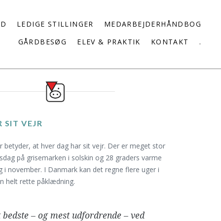
ED
LEDIGE STILLINGER
MEDARBEJDERHÅNDBOG
GÅRDBESØG
ELEV & PRAKTIK
KONTAKT
.
 SIT VEJR
r betyder, at hver dag har sit vejr. Der er meget stor
dsdag på grisemarken i solskin og 28 graders varme
g i november. I Danmark kan det regne flere uger i
n helt rette påklædning.
t bedste – og mest udfordrende – ved