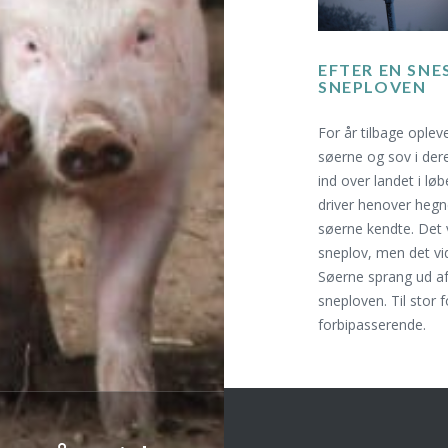
EFTER EN SNE
SNEPLOVEN
For år tilbage ople
søerne og sov i der
ind over landet i løb
driver henover hegne
søerne kendte. Det 
sneplov, men det vi
Søerne sprang ud af
sneploven. Til stor 
forbipasserende.