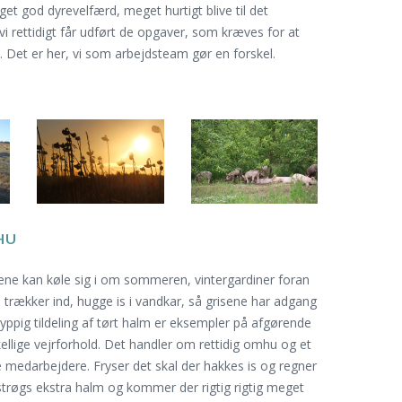
get god dyrevelfærd, meget hurtigt blive til det
vi rettidigt får udført de opgaver, som kræves for at
el. Det er her, vi som arbejdsteam gør en forskel.
HU
sene kan køle sig i om sommeren, vintergardiner foran
e trækker ind, hugge is i vandkar, så grisene har adgang
 hyppig tildeling af tørt halm er eksempler på afgørende
ellige vejrforhold. Det handler om rettidig omhu og et
le medarbejdere. Fryser det skal der hakkes is og regner
strøgs ekstra halm og kommer der rigtig rigtig meget