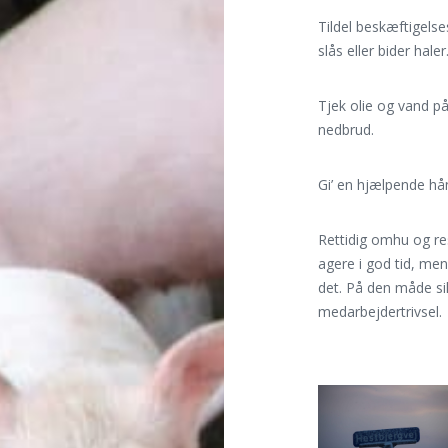
Tildel beskæftigelse
slås eller bider haler
Tjek olie og vand p
nedbrud.
Gi’ en hjælpende hån
Rettidig omhu og res
agere i god tid, men
det. På den måde sik
medarbejdertrivsel.