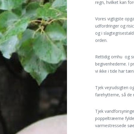
regn, hvilket kan f
Vores vigtigste opga
udfordringer og ris
og i slagtegrisestal
orden.
Rettidig omhu og su
begivenhederne. I pr
vi ikke i tide har t
Tjek vejrudsigten og
farehytterne, så de n
Tjek vandforsyninge
poppeltræerne fyldes
varmestressede søe