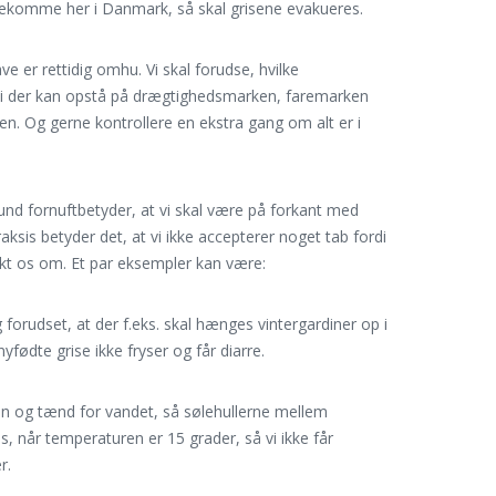
orekomme her i Danmark, så skal grisene evakueres.
ve er rettidig omhu. Vi skal forudse, hvilke
ici der kan opstå på drægtighedsmarken, faremarken
den. Og gerne kontrollere en ekstra gang om alt er i
nd fornuftbetyder, at vi skal være på forkant med
aksis betyder det, at vi ikke accepterer noget tab fordi
ænkt os om. Et par eksempler kan være:
 forudset, at der f.eks. skal hænges vintergardiner op i
yfødte grise ikke fryser og får diarre.
n og tænd for vandet, så sølehullerne mellem
, når temperaturen er 15 grader, så vi ikke får
r.