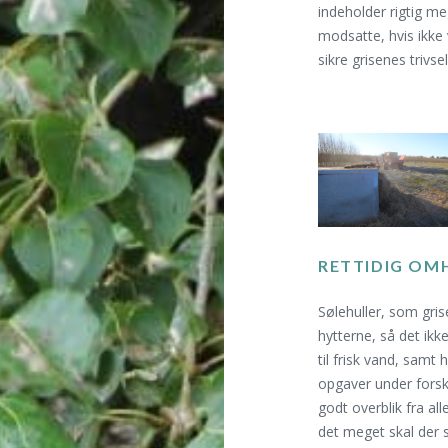
indeholder rigtig me
modsatte, hvis ikke 
sikre grisenes trivs
RETTIDIG OM
Sølehuller, som gri
hytterne, så det ikk
til frisk vand, samt
opgaver under forsk
godt overblik fra al
det meget skal der 