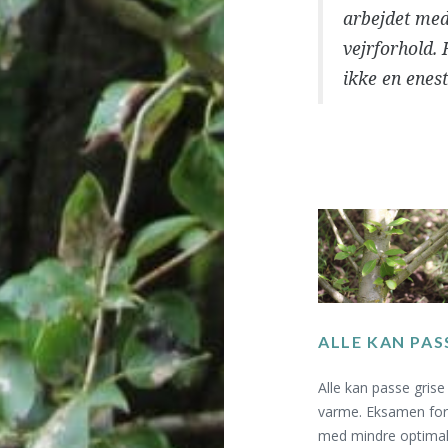
arbejdet med
vejrforhold. 
ikke en enest
ALLE KAN PAS
Alle kan passe grise
varme. Eksamen for 
med mindre optimalt