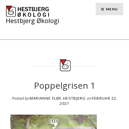
Skip
to
MENU
content
Hestbjerg Økologi
Poppelgrisen 1
Posted by
MARIANNE FLØE HESTBJERG
on
FEBRUAR 22,
2021