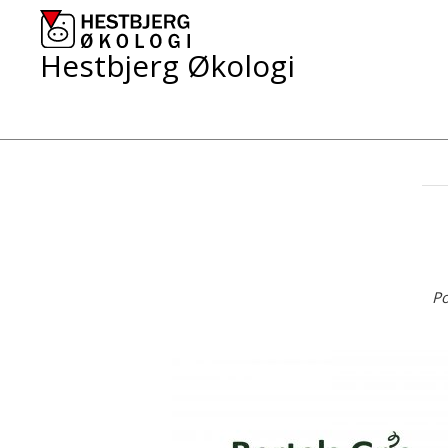
Skip
to
content
Hestbjerg Økologi
Po