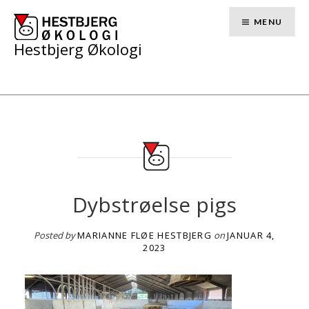
Skip
to
MENU
content
Hestbjerg Økologi
Dybstrøelse pigs
Posted by
MARIANNE FLØE HESTBJERG
on
JANUAR 4,
2023