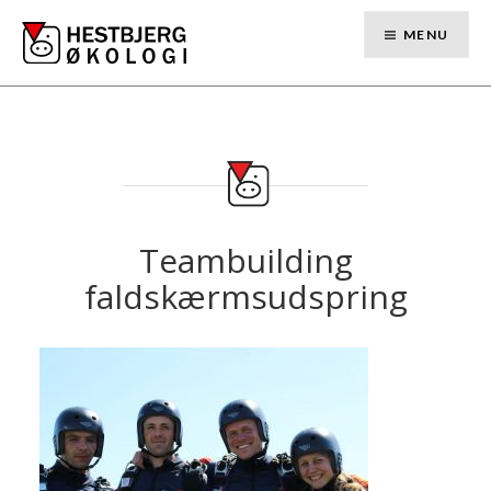
Skip
to
MENU
content
Teambuilding
faldskærmsudspring