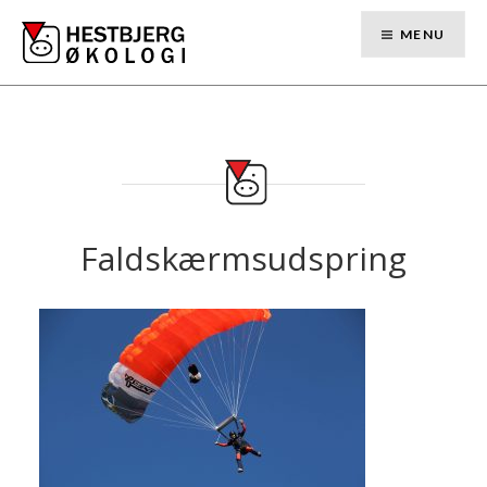
Skip
to
MENU
content
Faldskærmsudspring