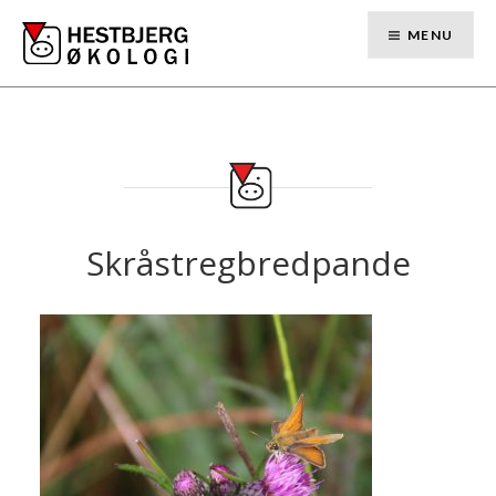
Skip
to
MENU
content
Skråstregbredpande