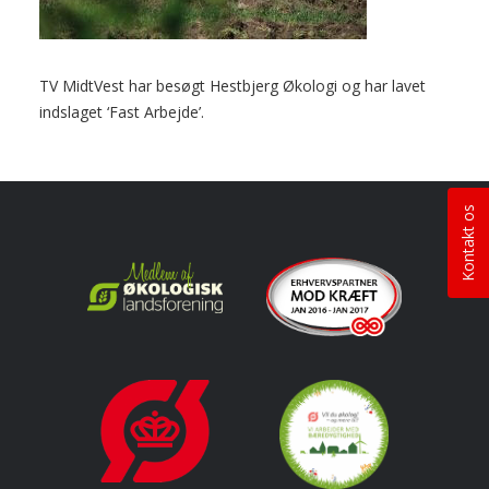
TV MidtVest har besøgt Hestbjerg Økologi og har lavet
indslaget ‘Fast Arbejde’.
Kontakt os